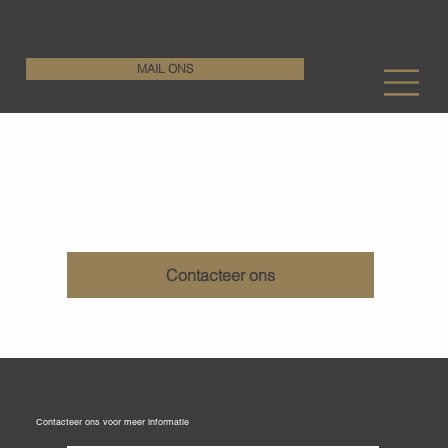
KenDa Design BV
Stijlvolle vloeroplossing, duurzame perfectie
+32 11 72 76 55
MAIL ONS
Geschuurde terrazzo betonvloeren
Contacteer ons
Contacteer ons voor meer informatie