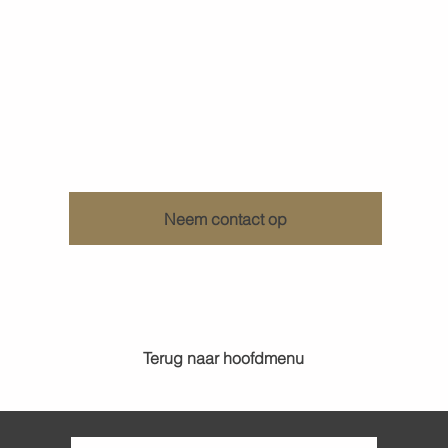
Ontdek wat KenDa Design voor u kan doen
Neem contact op
Terug naar hoofdmenu