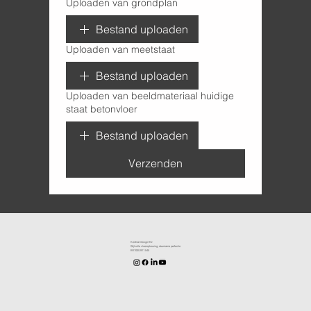
Uploaden van grondplan
Bestand uploaden
Uploaden van meetstaat
Bestand uploaden
Uploaden van beeldmateriaal huidige
staat betonvloer
Bestand uploaden
Verzenden
KenDa Design BV.
Stijlvolle vloeroplossing, duurzame perfectie
BE1030.911.545