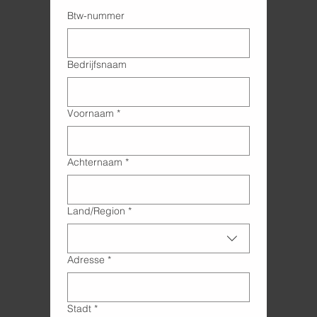
Btw-nummer
Bedrijfsnaam
Voornaam
*
Achternaam
*
Adres met meerdere regels
Land/Region
*
Adresse
*
Stadt
*