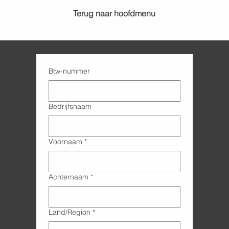
Terug naar hoofdmenu
Btw-nummer
Bedrijfsnaam
Voornaam
*
Achternaam
*
Adres met meerdere regels
Land/Region
*