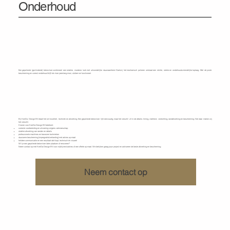
Onderhoud
Een gepolierde (gevlinderde) betonvloer combineert een strakke, moderne look met uitzonderlijke duurzaamheid. Dankzij het mechanisch polieren ontstaat een dichte, sterke en onderhoudsvriendelijke toplaag. Met de juiste
bescherming en correct onderhoud blijft de vloer jarenlang mooi, stofarm en functioneel.
Ontdek wat KenDa Design voor u kan doen
Bij
KenDa Design BV
draait het om kwaliteit, techniek en afwerking. Een gepolierde betonvloer lijkt eenvoudig, maar het verschil zit in de details: timing, vlakheid, verdichting, randafwerking en bescherming. Net daar maken wij
het verschil.
Kiezen voor
KenDa Design
BV betekent:
correcte voorbereiding en uitvoering volgens vakmanschap
strakke afwerking van randen en details
professionele machines en bewezen technieken
duurzame bescherming (impregnatie/verharding) met advies op maat
heldere communicatie en een resultaat dat klopt, technisch én visueel
Wil je een gepolierde betonvloer laten plaatsen of renoveren?
Neem contact op met
KenDa Design BV
voor vrijblijvend advies of een offerte op maat. We bekijken graag jouw project en adviseren de beste afwerking en bescherming.
Neem contact op