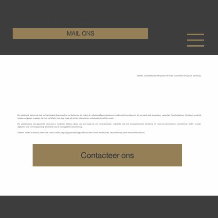
KenDa Design BV
Stijlvolle vloeroplossing, duurzame perfectie
+32 11 72 76 55
MAIL ONS
Strakke, dichte betonafwerking met maximale slijtvastheid en tijdloze uitstraling
Gepolierde betonvloeren
Een gepolierde betonvloer (ook wel gevlinderde betonvloer) is een betonvloer die tijdens de uithardingsfase mechanisch wordt verdicht en afgewerkt tot een glad, strak en gesloten oppervlak. Door het polieren (vlinderen) wordt de
toplaag compacter, waardoor de vloer niet alleen mooi oogt, maar ook sterker, stofarmer en onderhoudsvriendelijker wordt.
De uitstraling van een gepolierde betonvloer is modern en tijdloos: ideaal voor wie houdt van een minimalistische, industriële look met een professionele afwerking. De vloer kan bovendien in verschillende “looks” worden
afgewerkt (mat tot licht glanzend), afhankelijk van de poliergraad en bescherming.
Hoeken, randen en moeilijk bereikbare zones worden zorgvuldig manueel bijgewerkt voor een uniform eindresultaat, detailafwerking maakt hier echt het verschil.
Contacteer ons