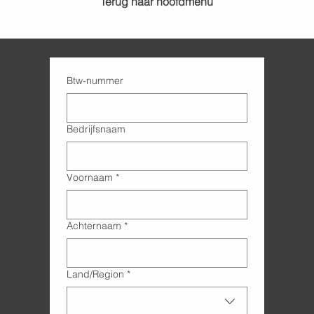
Terug naar hoofdmenu
Btw-nummer
Bedrijfsnaam
Voornaam
*
Achternaam
*
Adres met meerdere regels
Land/Region
*