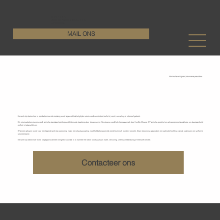
KenDa Design BV
Stijlvolle vloeroplossing, duurzame perfectie
+32 11 72 76 55
MAIL ONS
Maximale veiligheid, duurzame prestaties
Anti-slip betonvloeren
Een anti-slip betonvloer is een betonvloer die zodanig wordt afgewerkt dat uitglijden sterk wordt verminderd, zelfs bij vocht, vervuiling of intensief gebruik.
Bij exterieurbetonvloeren wordt anti-slip standaard geïntegreerd tijdens de plaatsing door de aannemer. Vervolgens wordt het vloeroppervlak door KenDa Design BV anti-slip gepolijst en geïmpregneerd, zodat grip en duurzaamheid
perfect in balans blijven.
Wanneer gekozen wordt voor een lagende anti-slip oplossing, zoals een structuurcoating, moet het betonoppervlak eerst technisch worden bewerkt. Deze bewerking garandeert een optimale hechting van de coating en een uniforme
slipweerstand.
Een anti-slip betonvloer wordt toegepast wanneer veiligheid cruciaal is of wanneer het beton blootstaat aan water, vervuiling, chemische belasting of intensief verkeer.
Contacteer ons