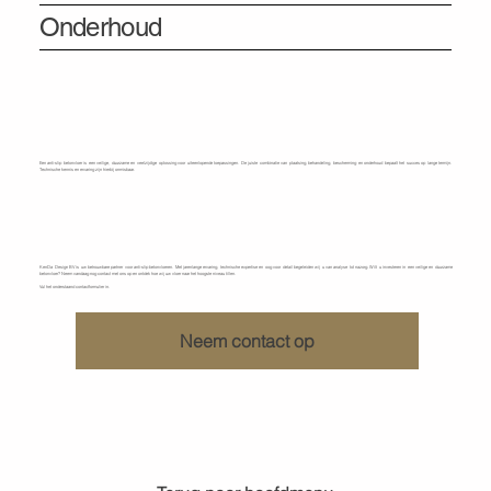
Onderhoud
Een anti-slip betonvloer is een veilige, duurzame en veelzijdige oplossing voor uiteenlopende toepassingen. De juiste combinatie van plaatsing, behandeling, bescherming en onderhoud bepaalt het succes op lange termijn.
Technische kennis en ervaring zijn hierbij onmisbaar.
Ontdek wat KenDa Design voor u kan doen
KenDa Design BV is uw betrouwbare partner voor anti-slip betonvloeren. Met jarenlange ervaring, technische expertise en oog voor detail begeleiden wij u van analyse tot nazorg. Wilt u investeren in een veilige en duurzame
betonvloer? Neem vandaag nog contact met ons op en ontdek hoe wij uw vloer naar het hoogste niveau tillen.
Vul het onderstaand contactformulier in.
Neem contact op