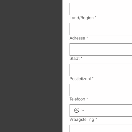
Adres met meerdere regels
Land/Region
*
Adresse
*
Stadt
*
Postleitzahl
*
Telefoon
*
Vraagstelling
*