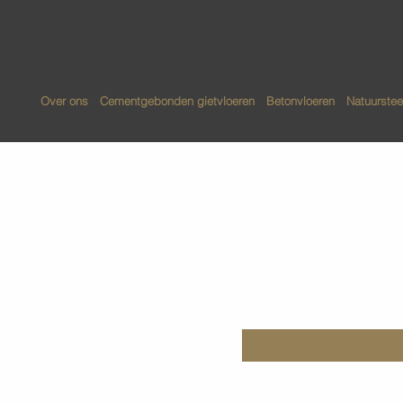
Over ons
Cementgebonden gietvloeren
Betonvloeren
Natuurstee
Peper en 