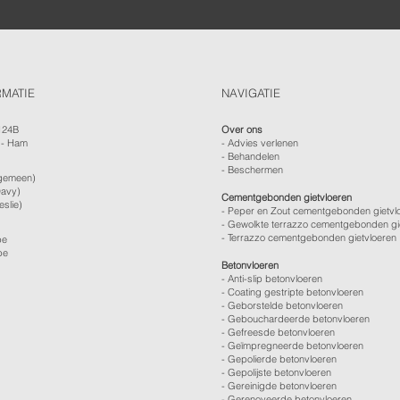
RMATIE
NAVIGATIE
124B
Over ons
 - Ham
-
Advies verlenen
- Behandelen
- Beschermen
gemeen)
avy)
Cementgebonden gietvloeren
eslie)
- Peper en Zout cementgebonden gietvl
- Gewolkte terrazzo cementgebonden gi
- Terrazzo cementgebonden gietvloeren
be
be
Betonvloeren
-
Anti-slip betonvloeren
-
Coating gestripte betonvloeren
-
Geborstelde betonvloeren
-
Gebouchardeerde betonvloeren
-
Gefreesde betonvloeren
-
Geïmpregneerde betonvloeren
-
Gepolierde betonvloeren
-
Gepolijste betonvloeren
- Gereinigde betonvloeren
-
Gerenoveerde betonvloeren