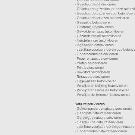
-
Geschuurde betonvloeren
-
Geschuurde gewolkte terrazzo betonv
-
Geschuurde peper en zout betonvloer
-
Geschuurde terrazzo betonvloeren
-
Gesealde betonvloeren
-
Gestraalde betonvloeren
-
Gewolkte terrazzo betonvloeren
-
Gezandstraalde betonvloeren
-
Herstellen van betonvloeren
-
Ingeslepen betonvloeren
-
Jaarlijkse voorjaars gereinigde betonv
-
Onderhouden betonvloeren
-
Peper en zout betonvloeren
-
Prefab betonvloeren
-
Print betonvloeren
-
Ruwstort betonvloeren
-
Terrazzo betonvloeren
-
Uitgewassen betonvloeren
-
Verwijderen belijning betonvloeren
-
Verwijderen lijmresten betonvloeren
- Verwijderde lijmresten betonvloeren
Natuursteen vloeren
- Geïmpregneerde natuursteenvloeren
- Gepolijste natuursteenvloeren
- Gereinigde natuursteenvloeren
- Geschuurde natuursteenvloren
-
Jaarlijkse voorjaars gereinigde natuurs
- Onderhouden natuursteenvloeren