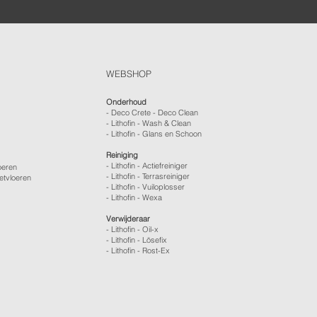
WEBSHOP
Onderhoud
- Deco Crete - Deco Clean
- Lithofin - Wash & Clean
- Lithofin - Glans en Schoon
Reiniging
- Lithofin - Actiefreiniger
oeren
- Lithofin - Terrasreiniger
etvloeren
- Lithofin - Vuiloplosser
- Lithofin - Wexa
Verwijderaar
- Lithofin - Oil-x
- Lithofin - Lösefix
- Lithofin - Rost-Ex