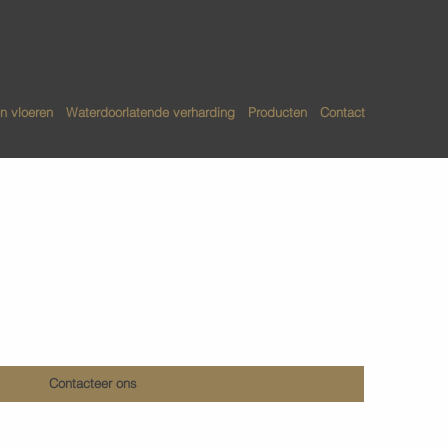
n vloeren
Waterdoorlatende verharding
Producten
Contact
zout betonvloeren
Contacteer ons