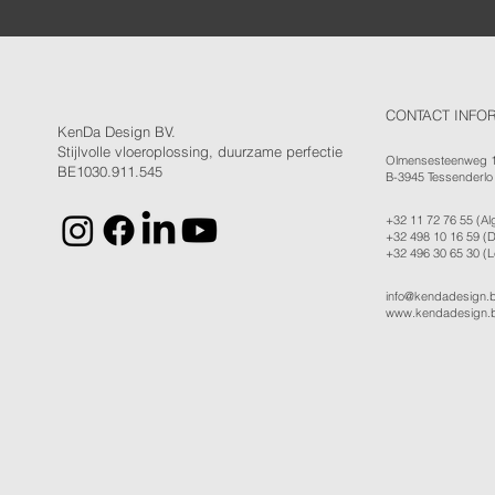
CONTACT INFO
KenDa Design BV.
Stijlvolle vloeroplossing, duurzame perfectie
Olmensesteenweg 
BE1030.911.545
B-3945 Tessenderlo
+32 11 72 76 55
(Al
+32 498 10 16 59
(D
+32 496 30 65 30
(L
info@kendadesign.
www.kendadesign.