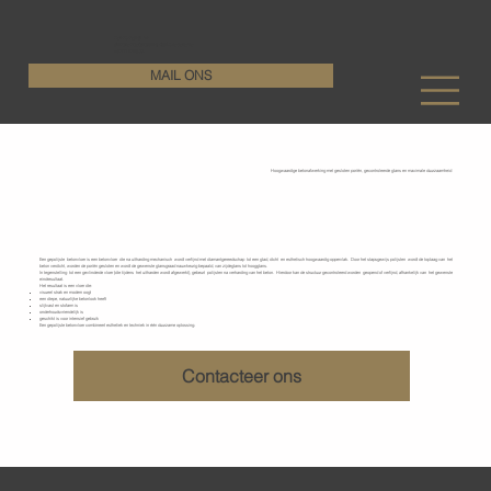
KenDa Design BV
Stijlvolle vloeroplossing, duurzame perfectie
+32 11 72 76 55
MAIL ONS
Hoogwaardige betonafwerking met gesloten poriën, gecontroleerde glans en maximale duurzaamheid
Gepolijste betonvloeren
Een gepolijste betonvloer is een betonvloer die na uitharding mechanisch wordt verfijnd met diamantgereedschap tot een glad, dicht en esthetisch hoogwaardig oppervlak. Door het stapsgewijs polijsten wordt de toplaag van het
beton verdicht, worden de poriën gesloten en wordt de gewenste glansgraad nauwkeurig bepaald, van zijdeglans tot hoogglans.
In tegenstelling tot een gevlinderde vloer (die tijdens het uitharden wordt afgewerkt), gebeurt polijsten na verharding van het beton. Hierdoor kan de structuur gecontroleerd worden geopend of verfijnd, afhankelijk van het gewenste
eindresultaat.
Het resultaat is een vloer die:
visueel strak en modern oogt
een diepe, natuurlijke betonlook heeft
slijtvast en stofarm is
onderhoudsvriendelijk is
geschikt is voor intensief gebruik
Een gepolijste betonvloer combineert esthetiek en techniek in één duurzame oplossing.
Contacteer ons