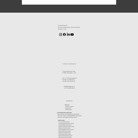
KenDa Design BV.
Stijlvolle vloeroplossing, duurzame perfectie
BE1030.911.545
CONTACT INFORMATIE
Olmensesteenweg 124B
B-3945 Tessenderlo - Ham
+32 11 72 76 55
(Algemeen)
+32 498 10 16 59
(Davy)
+32 496 30 65 30
(Leslie)
info@kendadesign.be
www.kendadesign.be
NAVIGATIE
Over ons
-
Advies verlenen
- Behandelen
- Beschermen
Cementgebonden gietvloeren
- Peper en Zout cementgebonden gietvloeren
- Gewolkte terrazzo cementgebonden gietvloeren
- Terrazzo cementgebonden gietvloeren
Betonvloeren
-
Anti-slip betonvloeren
-
Coating gestripte betonvloeren
-
Geborstelde betonvloeren
-
Gebouchardeerde betonvloeren
-
Gefreesde betonvloeren
-
Geïmpregneerde betonvloeren
-
Gepolierde betonvloeren
-
Gepolijste betonvloeren
- Gereinigde betonvloeren
-
Gerenoveerde betonvloeren
-
Geschuurde betonvloeren