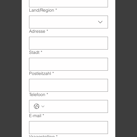
Adres met meerdere regels
Land/Region
*
Adresse
*
Stadt
*
Postleitzahl
*
Telefoon
*
E-mail
*
Vraagstelling
*