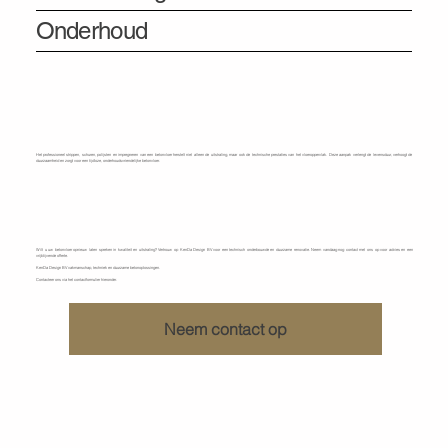
Onderhoud
Het professioneel strippen, schuren, polijsten en impregneren van een betonvloer herstelt niet alleen de uitstraling, maar ook de technische prestaties van het vloeroppervlak. Deze aanpak verlengt de levensduur, verhoogt de
duurzaamheid en zorgt voor een tijdloze, onderhoudsvriendelijke betonvloer.
Ontdek wat KenDa Design voor u kan doen
Wilt u uw betonvloer opnieuw laten spreken in kwaliteit en uitstraling? Vertrouw op KenDa Design BV voor een technisch onderbouwde en duurzame renovatie. Neem vandaag nog contact met ons op voor advies en een
vrijblijvende offerte.
KenDa Design BV vakmanschap, techniek en duurzame betonoplossingen.
Contacteer ons via het contactformulier hieronder.
Neem contact op