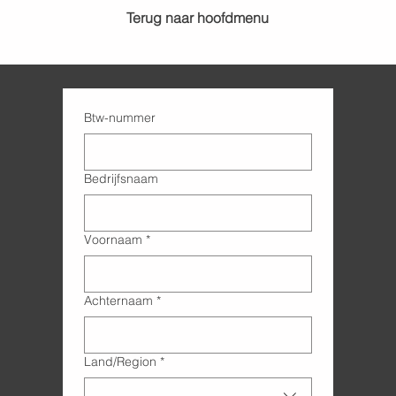
Terug naar hoofdmenu
Btw-nummer
Bedrijfsnaam
Voornaam
*
Achternaam
*
Adres met meerdere regels
Land/Region
*