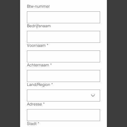
Btw-nummer
Bedrijfsnaam
Voornaam
*
Achternaam
*
Adres met meerdere regels
Land/Region
*
Adresse
*
Stadt
*