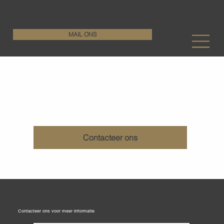
KenDa Design BV
Stijlvolle vloeroplossing, duurzame perfectie
+32 11 72 76 55
MAIL ONS
Ruwstort betonvloeren
Contacteer ons
Contacteer ons voor meer informatie