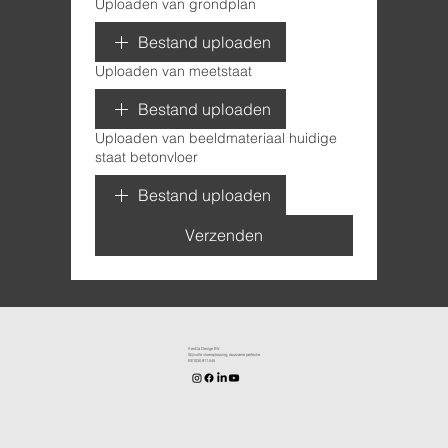
Uploaden van grondplan
Bestand uploaden
Uploaden van meetstaat
Bestand uploaden
Uploaden van beeldmateriaal huidige
staat betonvloer
Bestand uploaden
Verzenden
KenDa Design BV.
Stijlvolle vloeroplossing, duurzame perfectie
BE1030.911.545