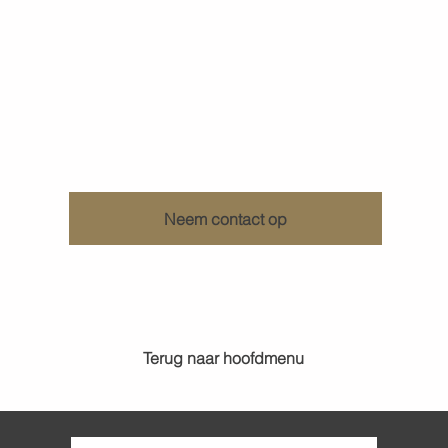
Ontdek wat KenDa Design voor u kan doen
Neem contact op
Terug naar hoofdmenu