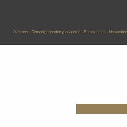
Over ons
Cementgebonden gietvloeren
Betonvloeren
Natuurstee
Herstelle