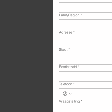
Adres met meerdere regels
Land/Region
*
Adresse
*
Stadt
*
Postleitzahl
*
Telefoon
*
Vraagstelling
*