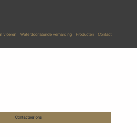
n vloeren
Waterdoorlatende verharding
Producten
Contact
n betonvloeren
Contacteer ons