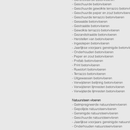
-
Geschuurde betonvloeren
-
Geschuurde gewolkte terrazzo betonv
-
Geschuurde peper en zout betonvloer
-
Geschuurde terrazzo betonvloeren
-
Gesealde betonvloeren
-
Gestraalde betonvloeren
-
Gewolkte terrazzo betonvloeren
-
Gezandstraalde betonvloeren
-
Herstellen van betonvloeren
-
Ingeslepen betonvloeren
-
Jaarlijkse voorjaars gereinigde betonv
-
Onderhouden betonvloeren
-
Peper en zout betonvloeren
-
Prefab betonvloeren
-
Print betonvloeren
-
Ruwstort betonvloeren
-
Terrazzo betonvloeren
-
Uitgewassen betonvloeren
-
Verwijderen belijning betonvloeren
-
Verwijderen lijmresten betonvloeren
- Verwijderde lijmresten betonvloeren
Natuursteen vloeren
- Geïmpregneerde natuursteenvloeren
- Gepolijste natuursteenvloeren
- Gereinigde natuursteenvloeren
- Geschuurde natuursteenvloren
-
Jaarlijkse voorjaars gereinigde natuurs
- Onderhouden natuursteenvloeren