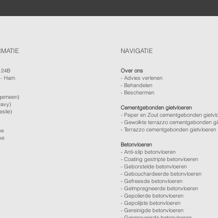
RMATIE
NAVIGATIE
124B
Over ons
 - Ham
-
Advies verlenen
- Behandelen
- Beschermen
gemeen)
avy)
Cementgebonden gietvloeren
eslie)
- Peper en Zout cementgebonden gietvl
- Gewolkte terrazzo cementgebonden gi
- Terrazzo cementgebonden gietvloeren
be
be
Betonvloeren
-
Anti-slip betonvloeren
-
Coating gestripte betonvloeren
-
Geborstelde betonvloeren
-
Gebouchardeerde betonvloeren
-
Gefreesde betonvloeren
-
Geïmpregneerde betonvloeren
-
Gepolierde betonvloeren
-
Gepolijste betonvloeren
- Gereinigde betonvloeren
-
Gerenoveerde betonvloeren