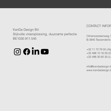
CONTACT INFO
KenDa Design BV.
Stijlvolle vloeroplossing, duurzame perfectie
Olmensesteenweg 
BE1030.911.545
B-3945 Tessenderlo
+32 11 72 76 55
(Al
+32 498 10 16 59
(D
+32 496 30 65 30
(L
info@kendadesign.
www.kendadesign.