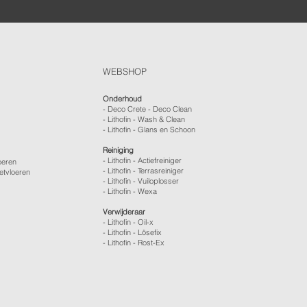
WEBSHOP
Onderhoud
- Deco Crete - Deco Clean
- Lithofin - Wash & Clean
- Lithofin - Glans en Schoon
Reiniging
- Lithofin - Actiefreiniger
oeren
- Lithofin - Terrasreiniger
etvloeren
- Lithofin - Vuiloplosser
- Lithofin - Wexa
Verwijderaar
- Lithofin - Oil-x
- Lithofin - Lösefix
- Lithofin - Rost-Ex