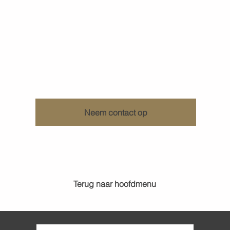
Ontdek wat KenDa Design voor u kan doen
Neem contact op
Terug naar hoofdmenu