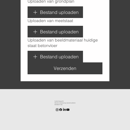
Uploaden van grondplan
Bestand uploaden
Uploaden van meetstaat
Bestand uploaden
Uploaden van beeldmateriaal huidige
staat betonvloer
Bestand uploaden
Verzenden
KenDa Design BV.
Stijlvolle vloeroplossing, duurzame perfectie
BE1030.911.545