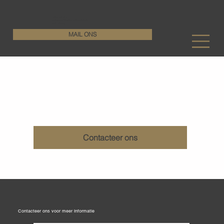
KenDa Design BV
Stijlvolle vloeroplossing, duurzame perfectie
+32 11 72 76 55
MAIL ONS
Print betonvloeren
Contacteer ons
Contacteer ons voor meer informatie