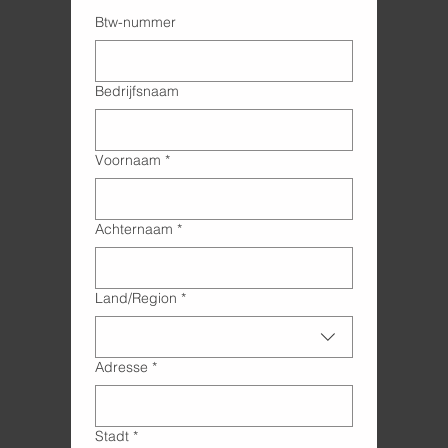
Btw-nummer
Bedrijfsnaam
Voornaam
*
Achternaam
*
Adres met meerdere regels
Land/Region
*
Adresse
*
Stadt
*