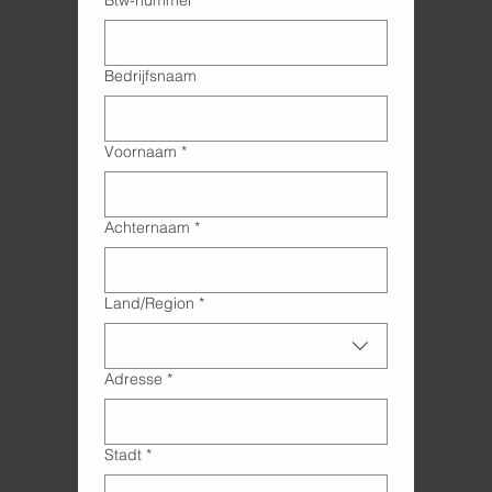
Bedrijfsnaam
Voornaam
*
Achternaam
*
Adres met meerdere regels
Land/Region
*
Adresse
*
Stadt
*