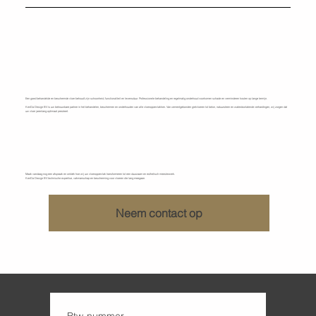
Een goed behandelde en beschermde vloer behoudt zijn schoonheid, functionaliteit en levensduur. Professionele behandeling en regelmatig onderhoud voorkomen schade en verminderen kosten op lange termijn.
KenDa Design BV is uw betrouwbare partner in het behandelen, beschermen en onderhouden van alle vloeroppervlakken. Van cementgebonden gietvloeren tot beton, natuursteen en waterdoorlatende verhardingen, wij zorgen dat
uw vloer jarenlang optimaal presteert.
Ontdek wat KenDa Design BV voor u kan doen
Maak vandaag nog een afspraak en ontdek hoe wij uw vloeroppervlak transformeren tot een duurzaam en esthetisch meesterwerk.
KenDa Design BV technische expertise, vakmanschap en bescherming voor vloeren die lang meegaan.
Neem contact op
Btw-nummer