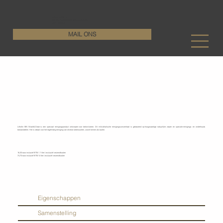
KenDa Design BV
Stijlvolle vloeroplossing, duurzame perfectie
+32 11 72 76 55
MAIL ONS
Lithofin - Wash & Clean
Lithofin MN Wash&Clean is een speciaal reinigingsproduct ontworpen voor betonvloeren. Dit mild alkalische reinigingsconcentraat is gebaseerd op hoogwaardige natuurlijke zepen en speciale reinigings- en onderhouds
bestanddelen. Het is ideaal voor het regelmatig reiniging van diverse steensoorten, zowel binnen als buiten.
16,20 euro inclusief BTW / 1 liter / exclusief verzendkosten
74,70 euro inclusief BTW 5 liter / exclusief verzendkosten
Eigenschappen
Samenstelling