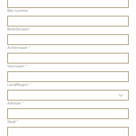
Btw-nummer
Bedrijfsnaam
Achternaam
*
Voornaam
*
Adres met meerdere regels
Land/Region
*
Adresse
*
Stadt
*