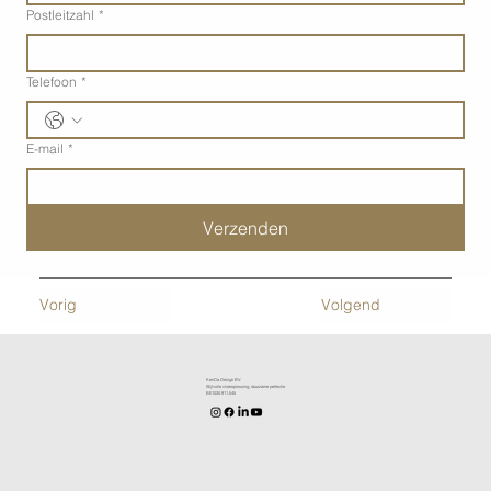
Postleitzahl
*
Telefoon
*
E-mail
*
Verzenden
Vorig
Volgend
KenDa Design BV.
Stijlvolle vloeroplossing, duurzame perfectie
BE1030.911.545