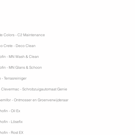
te Colors - C2 Maintenance
o Crete - Deco Clean
hofin - MN Wash & Clean
hofin - MN Glans & Schoon
n - Terrasreiniger
 Clevermac - Schrobzuigautomaat Genie
hemifor - Ontmosser en Groenverwijderaar
hofin - Oil Ex
hofin - Lösefix
thofin - Rost EX