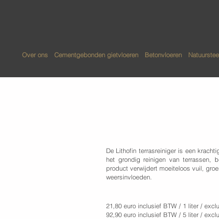
Over ons
Cementgebonden gietvloeren
Betonvloeren
Natuurstee
Lithofin - Ter
De Lithofin terrasreiniger is een kracht
het grondig reinigen van terrassen, 
product verwijdert moeiteloos vuil, gr
weersinvloeden.
21,80 euro inclusief BTW / 1 liter / exc
92,90 euro inclusief BTW / 5 liter / exc