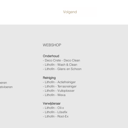
Volgend
WEBSHOP
Onderhoud
- Deco Crete - Deco Clean
- Lithofin - Wash & Clean
- Lithofin - Glans en Schoon
Reiniging
- Lithofin - Actiefreiniger
oeren
- Lithofin - Terrasreiniger
etvloeren
- Lithofin - Vuiloplosser
- Lithofin - Wexa
Verwijderaar
- Lithofin - Oil-x
- Lithofin - Lösefix
- Lithofin - Rost-Ex