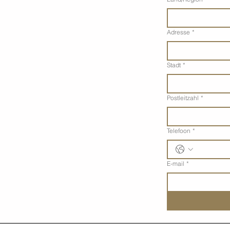
Adresse
*
Stadt
*
Postleitzahl
*
Telefoon
*
E-mail
*