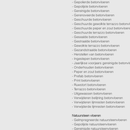
-
Gepolierde betonvloeren
-
Gepolijste betonvloeren
- Gereinigde betonvloeren
-
Gerenoveerde betonvloeren
-
Geschuurde betonvloeren
-
Geschuurde gewolkte terrazzo betonv
-
Geschuurde peper en zout betonvloer
-
Geschuurde terrazzo betonvloeren
-
Gesealde betonvloeren
-
Gestraalde betonvloeren
-
Gewolkte terrazzo betonvloeren
-
Gezandstraalde betonvloeren
-
Herstellen van betonvloeren
-
Ingeslepen betonvloeren
-
Jaarlijkse voorjaars gereinigde betonv
-
Onderhouden betonvloeren
-
Peper en zout betonvloeren
-
Prefab betonvloeren
-
Print betonvloeren
-
Ruwstort betonvloeren
-
Terrazzo betonvloeren
-
Uitgewassen betonvloeren
-
Verwijderen belijning betonvloeren
-
Verwijderen lijmresten betonvloeren
- Verwijderde lijmresten betonvloeren
Natuursteen vloeren
- Geïmpregneerde natuursteenvloeren
- Gepolijste natuursteenvloeren
- Gereinigde natuursteenvloeren