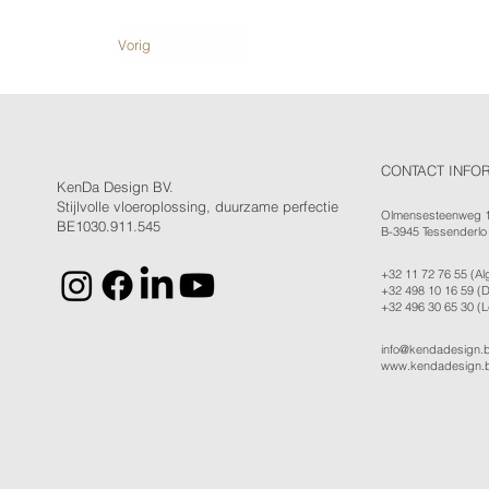
Vorig
CONTACT INFO
KenDa Design BV.
Stijlvolle vloeroplossing, duurzame perfectie
Olmensesteenweg 
BE1030.911.545
B-3945 Tessenderlo
+32 11 72 76 55
(Al
+32 498 10 16 59
(D
+32 496 30 65 30
(L
info@kendadesign.
www.kendadesign.