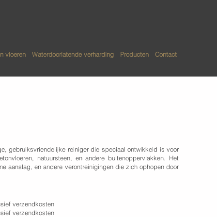
n vloeren
Waterdoorlatende verharding
Producten
Contact
rasreiniger
ige, gebruiksvriendelijke reiniger die speciaal ontwikkeld is voor
betonvloeren, natuursteen, en andere buitenoppervlakken. Het
oene aanslag, en andere verontreinigingen die zich ophopen door
lusief verzendkosten
lusief verzendkosten