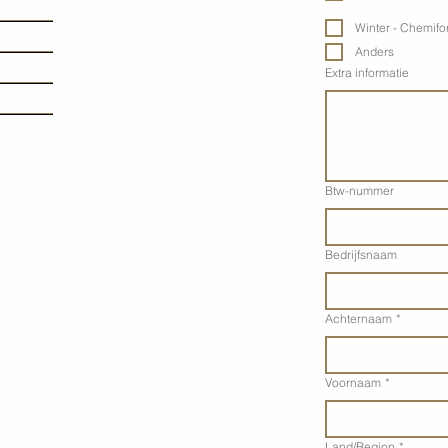
Winter - Chemifor
Anders
Extra informatie
Btw-nummer
Bedrijfsnaam
Achternaam
*
Voornaam
*
Adres met meerdere regel
Land/Region
*