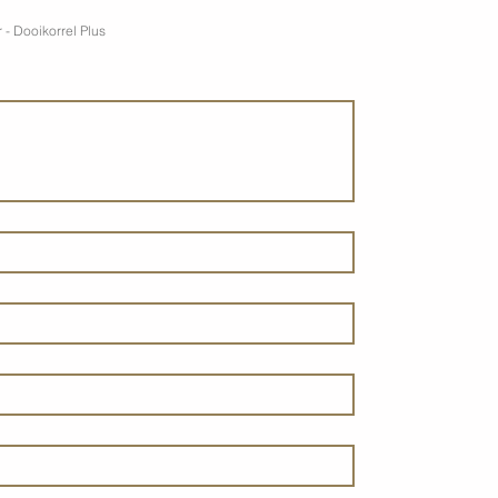
 - Dooikorrel Plus
s