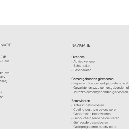
RMATIE
NAVIGATIE
124B
Over ons
 - Ham
-
Advies verlenen
- Behandelen
- Beschermen
gemeen)
avy)
Cementgebonden gietvloeren
eslie)
- Peper en Zout cementgebonden gietvl
- Gewolkte terrazzo cementgebonden gi
- Terrazzo cementgebonden gietvloeren
be
be
Betonvloeren
-
Anti-slip betonvloeren
-
Coating gestripte betonvloeren
-
Geborstelde betonvloeren
-
Gebouchardeerde betonvloeren
-
Gefreesde betonvloeren
-
Geïmpregneerde betonvloeren