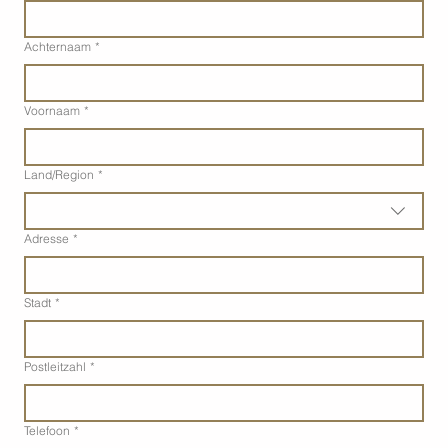
Achternaam
*
Voornaam
*
Adres met meerdere regels
Land/Region
*
Adresse
*
Stadt
*
Postleitzahl
*
Telefoon
*