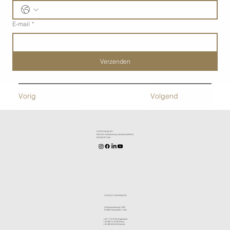
E-mail
*
Verzenden
Vorig
Volgend
KenDa Design BV.
Stijlvolle vloeroplossing, duurzame perfectie
BE1030.911.545
CONTACT INFORMATIE
Olmensesteenweg 124B
B-3945 Tessenderlo - Ham
+32 11 72 76 55
(Algemeen)
+32 498 10 16 59
(Davy)
+32 496 30 65 30
(Leslie)