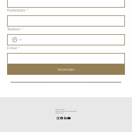
Postleitzahl
*
Telefoon
*
E-mail
*
Verzenden
Vorig
Volgend
KenDa Design BV.
Stijlvolle vloeroplossing, duurzame perfectie
BE1030.911.545