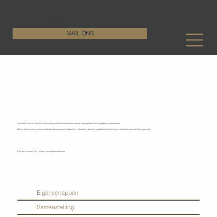
KenDa Design BV
Stijlvolle vloeroplossing, duurzame perfectie
+32 11 72 76 55
MAIL ONS
Chemifor - Dooikorrel plus
Dooikorrels Plus van Chemifor is een krachtige en effectieve dooikorrel speciaal samengesteld voor veilig gebruik op betonvloeren.
Met een actieve werking zonder schade aan te brengen aan het oppervlak, is dit product ideaal voor gladheidsbestrijding in zowel industriële als residentiële omgevingen.
31,46 euro inclusief BTW / 10 liter / exclusief verzendkosten
Eigenschappen
Samenstelling