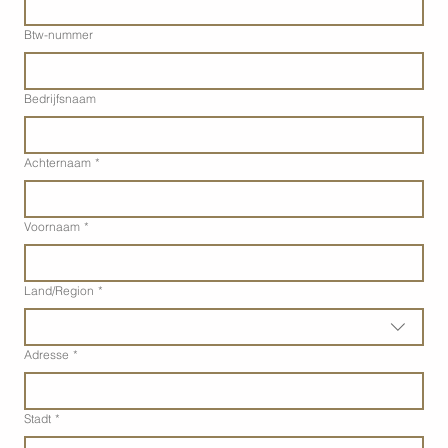
Btw-nummer
Bedrijfsnaam
Achternaam
*
Voornaam
*
Adres met meerdere regels
Land/Region
*
Adresse
*
Stadt
*