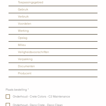
Toepassingsgebied
Gebruik
Verbruik
Voordelen
Werking
Opslag
Milieu
Veiligheidsvoorschriften
Verpakking
Documenten
Producent
Plaats bestelling
*
Onderhoud - Crete Colors - C2 Maintenance
Onderhoud - Deco Crete - Deco Clean