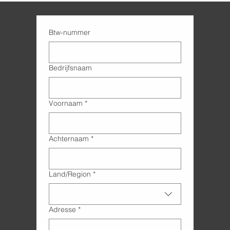
Btw-nummer
Bedrijfsnaam
Voornaam
*
Achternaam
*
Adres met meerdere regels
Land/Region
*
Adresse
*