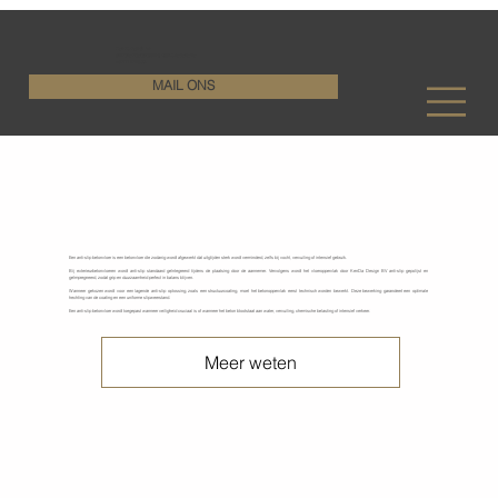
KenDa Design BV
Stijlvolle vloeroplossing, duurzame perfectie
+32 11 72 76 55
MAIL ONS
Anti-slip betonvloeren
Een anti-slip betonvloer is een betonvloer die zodanig wordt afgewerkt dat uitglijden sterk wordt verminderd, zelfs bij vocht, vervuiling of intensief gebruik.
Bij exterieurbetonvloeren wordt anti-slip standaard geïntegreerd tijdens de plaatsing door de aannemer. Vervolgens wordt het vloeroppervlak door KenDa Design BV anti-slip gepolijst en
geïmpregneerd, zodat grip en duurzaamheid perfect in balans blijven.
Wanneer gekozen wordt voor een lagende anti-slip oplossing, zoals een structuurcoating, moet het betonoppervlak eerst technisch worden bewerkt. Deze bewerking garandeert een optimale
hechting van de coating en een uniforme slipweerstand.
Een anti-slip betonvloer wordt toegepast wanneer veiligheid cruciaal is of wanneer het beton blootstaat aan water, vervuiling, chemische belasting of intensief verkeer.
Meer weten
Coating gestripte betonvloeren