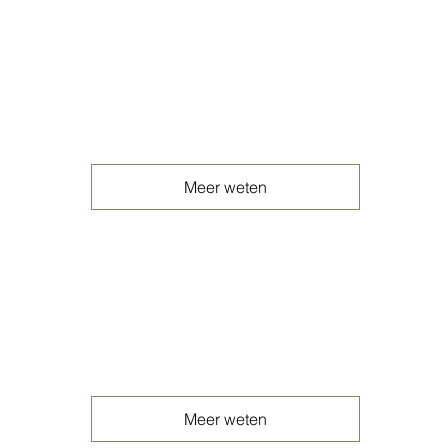
Geschuurde peper en zout betonvloeren
Meer weten
Geschuurde terrazzo betonvloeren
Meer weten