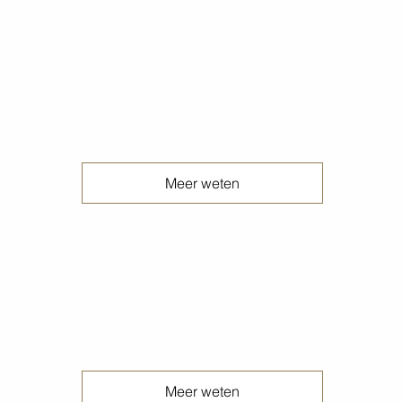
Gesealde betonvloeren
Meer weten
Gestraalde betonvloeren
Meer weten