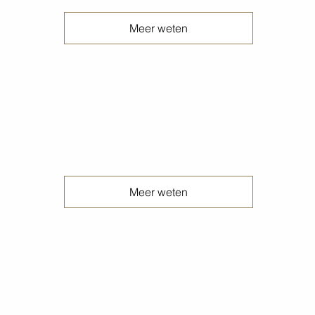
Meer weten
Onderhouden betonvloeren
Meer weten
Peper en zout betonvloeren