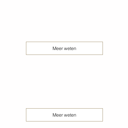
Geschuurde betonvloeren
Meer weten
Geschuurde gewolkte terrazzo betonvloeren
Meer weten