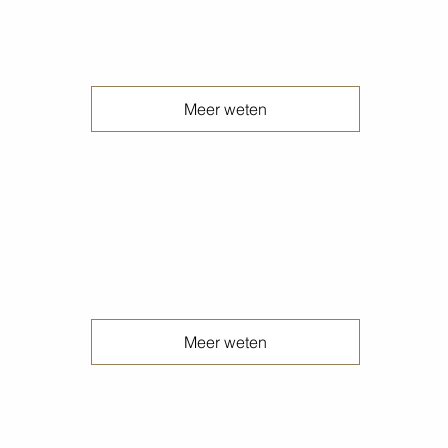
Verwijderen belijning betonvloeren
Meer weten
Verwijderen lijmresten betonvloeren
Meer weten