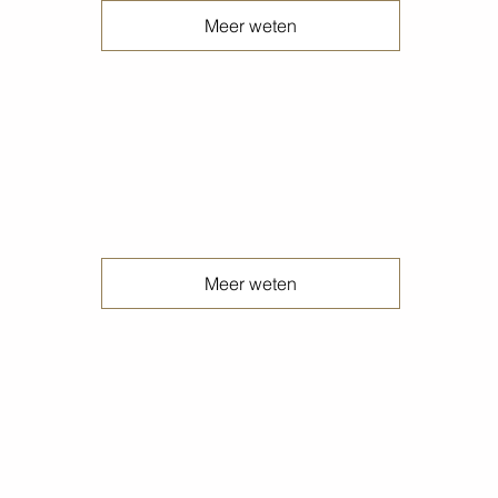
Meer weten
Ingeslepen betonvloeren
Meer weten
Jaarlijkse voorjaars gereinigde betonvloeren