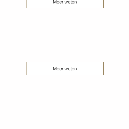
Meer weten
Geïmpregneerde betonvloeren
Meer weten
Herstellen betonvloeren