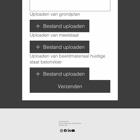
Uploaden van grondplan
Bestand uploaden
Uploaden van meetstaat
Bestand uploaden
Uploaden van beeldmateriaal huidige
staat betonvloer
Bestand uploaden
Verzenden
KenDa Design BV.
Stijlvolle vloeroplossing, duurzame perfectie
BE1030.911.545