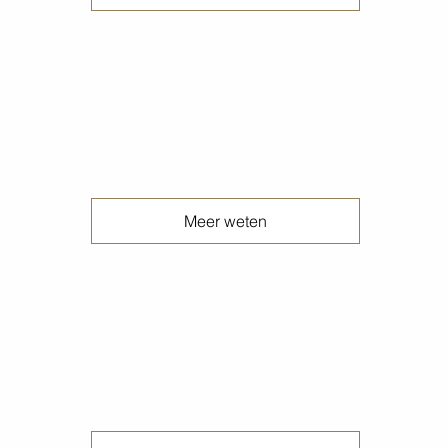
Gewolkte terrazzo betonvloeren
Meer weten
Gezandstraalde betonvloeren