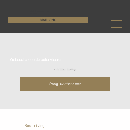
KenDa Design BV
Stijlvolle vloeroplossing, duurzame perfectie
+32 11 72 76 55
MAIL ONS
Gebouchardeerde betonvloeren
Het boucharderen van betonvloeren:
De perfecte balans tussen robuustheid en grip.
Vraag uw offerte aan
Beschrijving