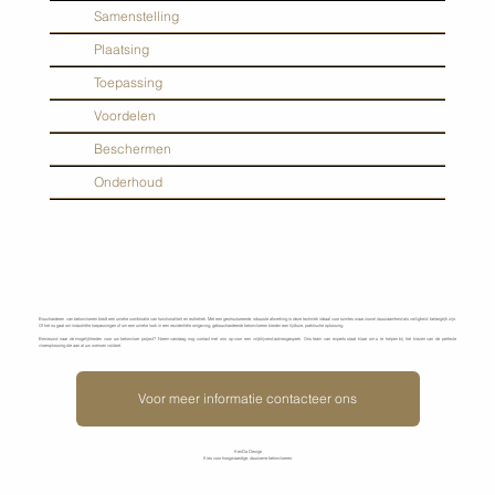
Samenstelling
Plaatsing
Toepassing
Voordelen
Beschermen
Onderhoud
Boucharderen van betonvloeren biedt een unieke combinatie van functionaliteit en esthetiek. Met een gestructureerde, robuuste afwerking is deze techniek ideaal voor ruimtes waar zowel duurzaamheid als veiligheid belangrijk zijn.
Of het nu gaat om industriële toepassingen of om een unieke look in een residentiële omgeving, gebouchardeerde betonvloeren bieden een tijdloze, praktische oplossing.
Benieuwd naar de mogelijkheden voor uw betonvloer project? Neem vandaag nog contact met ons op voor een vrijblijvend adviesgesprek. Ons team van experts staat klaar om u te helpen bij het kiezen van de perfecte
vloeroplossing die aan al uw wensen voldoet.
Voor meer informatie contacteer ons
KenDa Design
Kies voor hoogwaardige, duurzame betonvloeren.