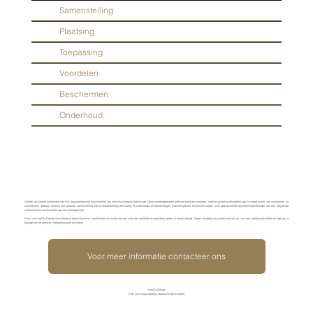
Samenstelling
Plaatsing
Toepassing
Voordelen
Beschermen
Onderhoud
Ontdek de ultieme combinatie van stijl, duurzaamheid en functionaliteit met een micro terrazzo betonvloer. Deze cementgebonden gietvloer biedt een moderne, strakke uitstraling die perfect past in iedere ruimte, van woonkamer tot
commercieel gebouw. Dankzij hun robuuste samenstelling zijn ze krasbestendig, eenvoudig te onderhouden en bestand tegen intensief gebruik. Bovendien zorgen onze geavanceerde beschermingsmethoden voor een langdurige
schoonheid en functionaliteit van het vloeroppervlak.
Kies voor KenDa Design micro terrazzo betonvloeren en transformeer uw ruimte met een vloer die esthetiek en prestaties perfect in balans brengt. Neem vandaag nog contact met ons op voor een vrijblijvende offerte en laat ons u
bijstaan om de perfecte vloeroplossing te realiseren.
Voor meer informatie contacteer ons
KenDa Design
Kies voor hoogwaardige, duurzame betonvloeren.