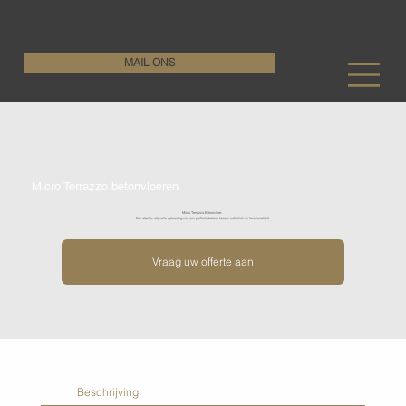
KenDa Design BV
Stijlvolle vloeroplossing, duurzame perfectie
+32 11 72 76 55
MAIL ONS
Micro Terrazzo betonvloeren
Micro Terrazzo Betonvloer:
Een slanke, stijlvolle oplossing met een perfecte balans tussen esthetiek en functionaliteit
Vraag uw offerte aan
Beschrijving