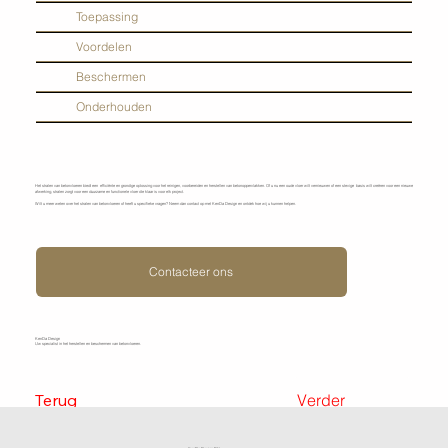
Toepassing
Voordelen
Beschermen
Onderhouden
Het stralen van betonvloeren biedt een efficiënte en grondige oplossing voor het reinigen, voorbereiden en herstellen van betonoppervlakken. Of u nu een oude vloer wilt vernieuwen of een stevige basis wilt creëren voor een nieuwe
afwerking, stralen zorgt voor een duurzame en functionele vloer die klaar is voor elk project.
Wilt u meer weten over het stralen van betonvloeren of heeft u specifieke vragen? Neem dan contact op met KenDa Design en ontdek hoe wij u kunnen helpen.
Contacteer ons
KenDa Design
Uw specialist in het herstellen en beschermen van betonvloeren.
Terug
Verder