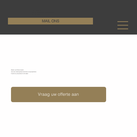
KenDa Design BV
Stijlvolle vloeroplossing, duurzame perfectie
+32 11 72 76 55
MAIL ONS
Stralen van betonvloeren
Stralen van Betonvloeren:
Voor een onberispelijke techniek en duurzaamheid.
Kracht en schoonheid in elk detail.
Vraag uw offerte aan