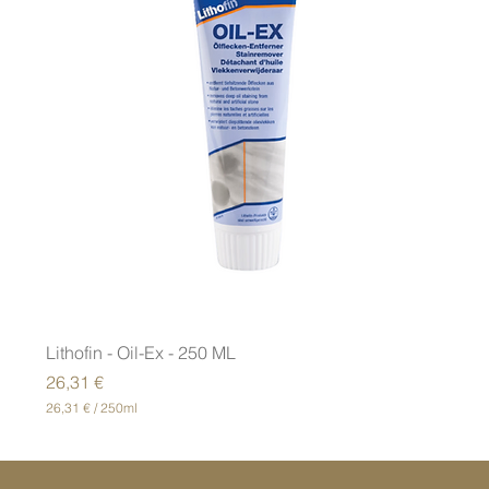
Lithofin - Oil-Ex - 250 ML
Preis
26,31 €
26,31 €
/
250ml
2
6
,
3