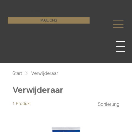
KenDa Design BV
Stijlvolle vloeroplossing, duurzame perfectie
+32 11 72 76 55
MAIL ONS
Start
Verwijderaar
Verwijderaar
1 Produkt
Sortierung